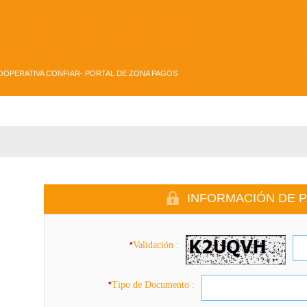
COOPERATIVA CONFIAR- PORTAL DE ZONA PAGOS
MENDACIONES DE USO
INFORMACIÓN DE 
Validación :
*
Tipo de Documento :
*