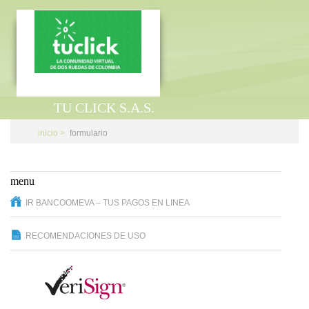
TU CLICK S.A.S.
inicio >
formulario
menu
IR BANCOOMEVA – TUS PAGOS EN LINEA
RECOMENDACIONES DE USO