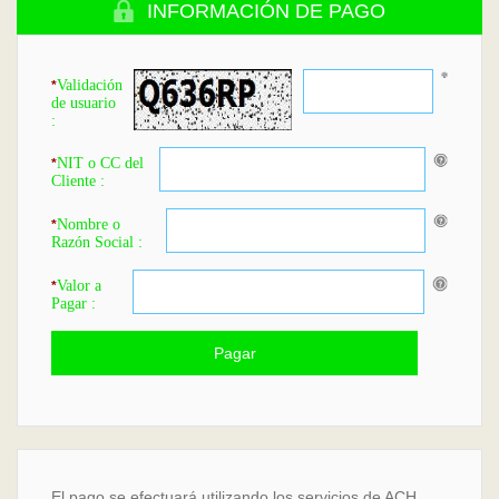
INFORMACIÓN DE PAGO
Validación
*
de usuario
:
NIT o CC del
*
Cliente :
Nombre o
*
Razón Social :
Valor a
*
Pagar :
El pago se efectuará utilizando los servicios de ACH