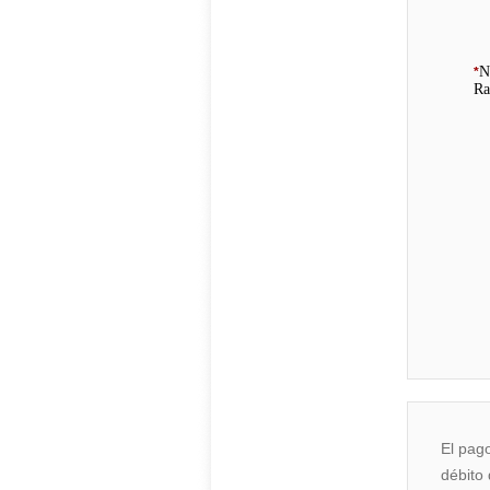
N
*
Ra
El pago
débito 