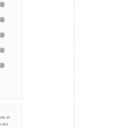
ndo el
s del